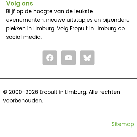
Volg ons
Blijf op de hoogte van de leukste
evenementen, nieuwe uitstapjes en bijzondere
plekken in Limburg. Volg Eropuit in Limburg op
social media.
F
Y
a
o
c
u
e
t
b
u
o
b
© 2000–2026 Eropuit in Limburg. Alle rechten
o
e
voorbehouden.
k
Sitemap