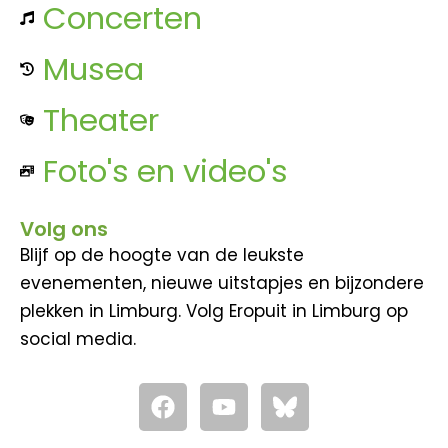
Concerten
Musea
Theater
Foto's en video's
Volg ons
Blijf op de hoogte van de leukste
evenementen, nieuwe uitstapjes en bijzondere
plekken in Limburg. Volg Eropuit in Limburg op
social media.
F
Y
a
o
c
u