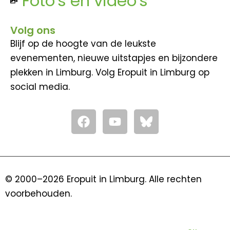
Foto's en video's
Volg ons
Blijf op de hoogte van de leukste
evenementen, nieuwe uitstapjes en bijzondere
plekken in Limburg. Volg Eropuit in Limburg op
social media.
F
Y
a
o
c
u
e
t
b
u
o
b
© 2000–2026 Eropuit in Limburg. Alle rechten
o
e
voorbehouden.
k