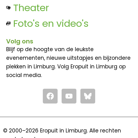
Theater
Foto's en video's
Volg ons
Blijf op de hoogte van de leukste
evenementen, nieuwe uitstapjes en bijzondere
plekken in Limburg. Volg Eropuit in Limburg op
social media.
F
Y
a
o
c
u
e
t
b
u
o
b
© 2000–2026 Eropuit in Limburg. Alle rechten
o
e