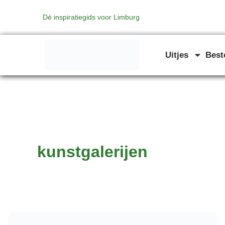
Ga
Dé inspiratiegids voor Limburg
naar
de
inhoud
Uitjes
Bes
kunstgalerijen