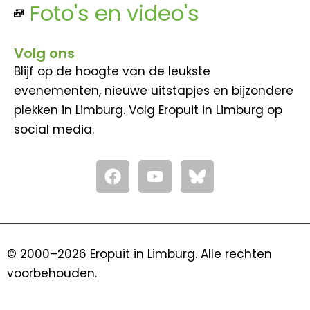
Foto's en video's
Volg ons
Blijf op de hoogte van de leukste
evenementen, nieuwe uitstapjes en bijzondere
plekken in Limburg. Volg Eropuit in Limburg op
social media.
F
Y
a
o
c
u
e
t
b
u
o
b
© 2000–2026 Eropuit in Limburg. Alle rechten
o
e
voorbehouden.
k