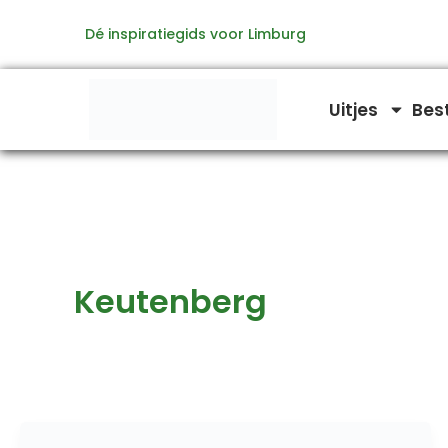
Ga
Dé inspiratiegids voor Limburg
naar
de
inhoud
Uitjes
Bes
Keutenberg