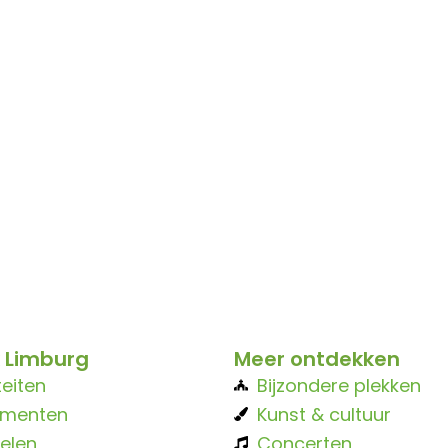
 Limburg
Meer ontdekken
teiten
Bijzondere plekken
ementen
Kunst & cultuur
elen
Concerten