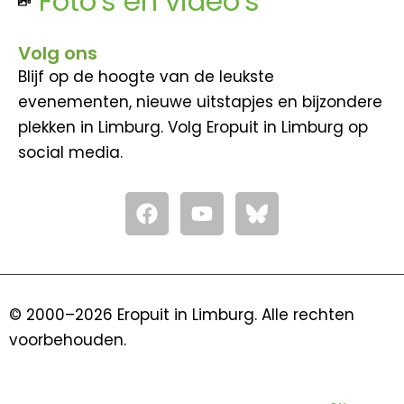
Foto's en video's
Volg ons
Blijf op de hoogte van de leukste
evenementen, nieuwe uitstapjes en bijzondere
plekken in Limburg. Volg Eropuit in Limburg op
social media.
F
Y
a
o
c
u
e
t
b
u
o
b
© 2000–2026 Eropuit in Limburg. Alle rechten
o
e
voorbehouden.
k