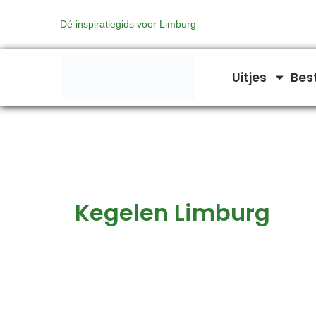
Zoeken
Ga
naar:
Dé inspiratiegids voor Limburg
naar
de
inhoud
Uitjes
Bes
Kegelen Limburg