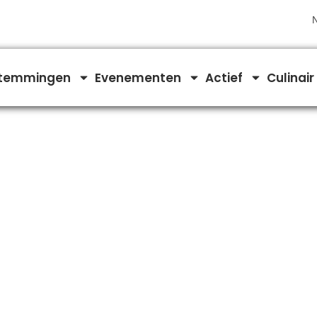
N
temmingen
Evenementen
Actief
Culinair