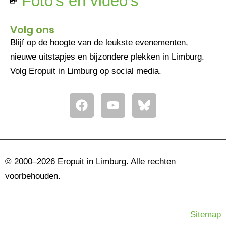
Foto's en video's
Volg ons
Blijf op de hoogte van de leukste evenementen,
nieuwe uitstapjes en bijzondere plekken in Limburg.
Volg Eropuit in Limburg op social media.
F
Y
a
o
c
u
e
t
b
u
o
b
© 2000–2026 Eropuit in Limburg. Alle rechten
o
e
voorbehouden.
k
Sitemap