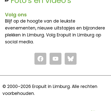
Foto's en video's
Volg ons
Blijf op de hoogte van de leukste
evenementen, nieuwe uitstapjes en bijzondere
plekken in Limburg. Volg Eropuit in Limburg op
social media.
F
Y
a
o
c
u
e
t
b
u
o
b
© 2000–2026 Eropuit in Limburg. Alle rechten
o
e
voorbehouden.
k