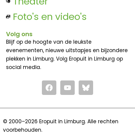
Theater
Foto's en video's
Volg ons
Blijf op de hoogte van de leukste
evenementen, nieuwe uitstapjes en bijzondere
plekken in Limburg. Volg Eropuit in Limburg op
social media.
F
Y
a
o
c
u
e
t
b
u
o
b
© 2000–2026 Eropuit in Limburg. Alle rechten
o
e
voorbehouden.
k