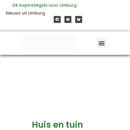
Zoeken
Ga
Dé inspiratiegids voor Limburg
naar:
F
Y
Nieuws uit Limburg
a
o
naar
c
u
e
t
b
u
o
b
de
o
e
k
inhoud
Huis en tuin