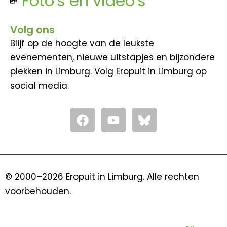
Foto's en video's
Volg ons
Blijf op de hoogte van de leukste
evenementen, nieuwe uitstapjes en bijzondere
plekken in Limburg. Volg Eropuit in Limburg op
social media.
F
Y
a
o
c
u
e
t
b
u
o
b
© 2000–2026 Eropuit in Limburg. Alle rechten
o
e
voorbehouden.
k