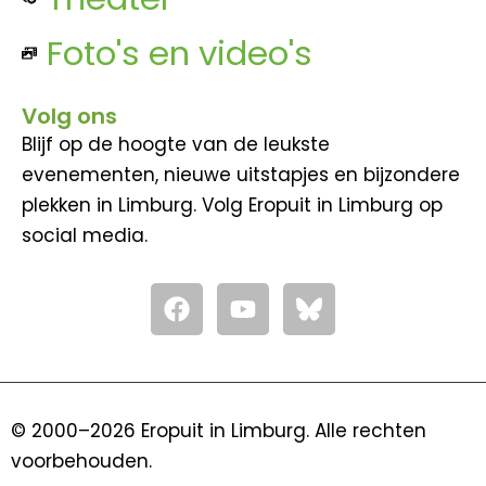
Foto's en video's
Volg ons
Blijf op de hoogte van de leukste
evenementen, nieuwe uitstapjes en bijzondere
plekken in Limburg. Volg Eropuit in Limburg op
social media.
F
Y
a
o
c
u
e
t
b
u
o
b
© 2000–2026 Eropuit in Limburg. Alle rechten
o
e
voorbehouden.
k