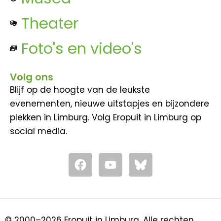
Theater
Foto's en video's
Volg ons
Blijf op de hoogte van de leukste
evenementen, nieuwe uitstapjes en bijzondere
plekken in Limburg. Volg Eropuit in Limburg op
social media.
F
Y
a
o
c
u
e
t
b
u
o
b
© 2000–2026 Eropuit in Limburg. Alle rechten