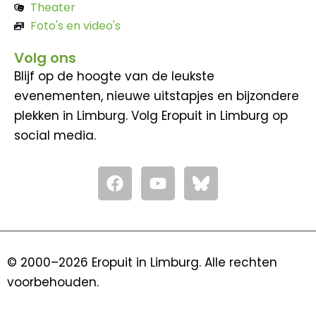
Theater
Foto's en video's
Volg ons
Blijf op de hoogte van de leukste
evenementen, nieuwe uitstapjes en bijzondere
plekken in Limburg. Volg Eropuit in Limburg op
social media.
F
Y
a
o
c
u
e
t
b
u
o
b
© 2000–2026 Eropuit in Limburg. Alle rechten
o
e
voorbehouden.
k