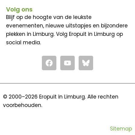
Volg ons
Blijf op de hoogte van de leukste
evenementen, nieuwe uitstapjes en bijzondere
plekken in Limburg. Volg Eropuit in Limburg op
social media.
F
Y
a
o
c
u
e
t
b
u
o
b
© 2000–2026 Eropuit in Limburg. Alle rechten
o
e
voorbehouden.
k
Sitemap