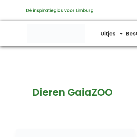
Ga
Dé inspiratiegids voor Limburg
naar
de
inhoud
Uitjes
Bes
Dieren GaiaZOO