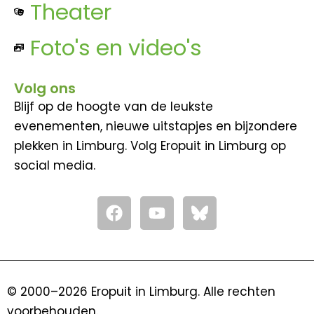
Theater
Foto's en video's
Volg ons
Blijf op de hoogte van de leukste
evenementen, nieuwe uitstapjes en bijzondere
plekken in Limburg. Volg Eropuit in Limburg op
social media.
F
Y
a
o
c
u
e
t
b
u
o
b
© 2000–2026 Eropuit in Limburg. Alle rechten
o
e
voorbehouden.