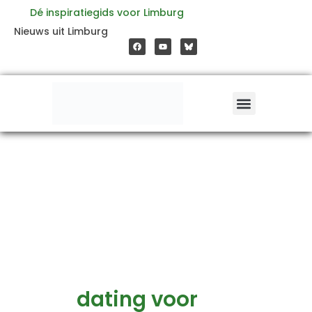
Ga
Dé inspiratiegids voor Limburg
F
Y
Nieuws uit Limburg
a
o
naar
c
u
e
t
b
u
o
b
de
o
e
k
inhoud
dating voor