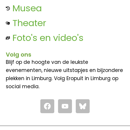
Musea
Theater
Foto's en video's
Volg ons
Blijf op de hoogte van de leukste
evenementen, nieuwe uitstapjes en bijzondere
plekken in Limburg. Volg Eropuit in Limburg op
social media.
F
Y
a
o
c
u
e
t