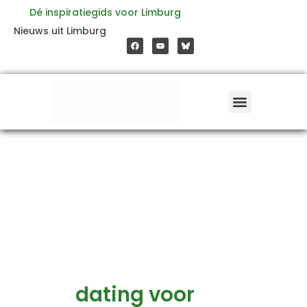
Ga
Dé inspiratiegids voor Limburg
F
Y
Nieuws uit Limburg
a
o
naar
c
u
e
t
b
u
o
b
de
o
e
k
inhoud
dating voor