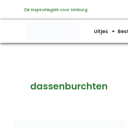
Ga
Dé inspiratiegids voor Limburg
naar
de
inhoud
Uitjes
Bes
dassenburchten