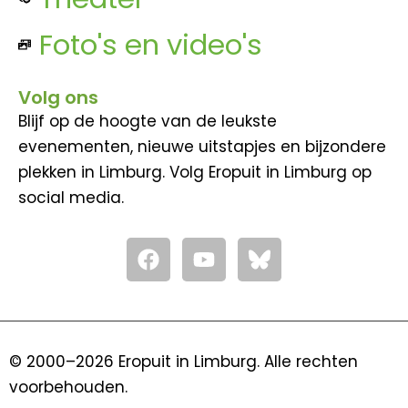
Foto's en video's
Volg ons
Blijf op de hoogte van de leukste
evenementen, nieuwe uitstapjes en bijzondere
plekken in Limburg. Volg Eropuit in Limburg op
social media.
F
Y
a
o
c
u
e
t
b
u
o
b
© 2000–2026 Eropuit in Limburg. Alle rechten
o
e
voorbehouden.
k