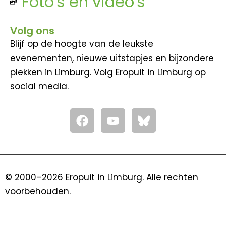
Foto's en video's
Volg ons
Blijf op de hoogte van de leukste
evenementen, nieuwe uitstapjes en bijzondere
plekken in Limburg. Volg Eropuit in Limburg op
social media.
F
Y
a
o
c
u
e
t
b
u
o
b
© 2000–2026 Eropuit in Limburg. Alle rechten
o
e
voorbehouden.
k