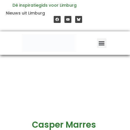
Ga
Dé inspiratiegids voor Limburg
F
Y
Nieuws uit Limburg
a
o
naar
c
u
e
t
b
u
o
b
de
o
e
k
inhoud
Casper Marres