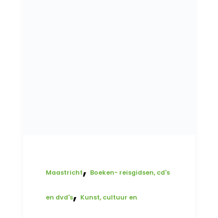
,
Maastricht
Boeken- reisgidsen, cd's
,
en dvd's
Kunst, cultuur en