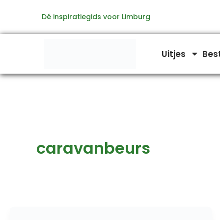
Ga
Dé inspiratiegids voor Limburg
naar
de
inhoud
Uitjes
Bes
caravanbeurs