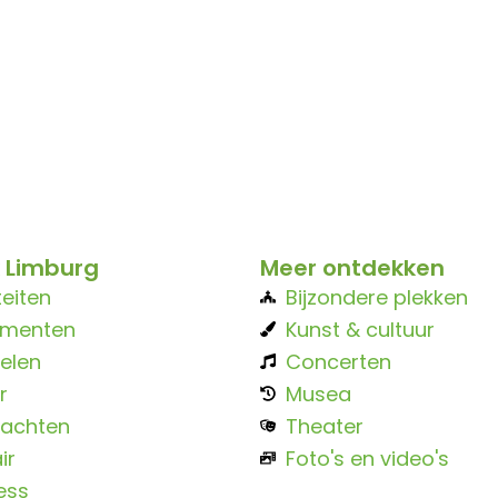
 Limburg
Meer ontdekken
teiten
Bijzondere plekken
ementen
Kunst & cultuur
elen
Concerten
r
Musea
achten
Theater
ir
Foto's en video's
ess