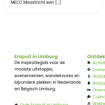
MECC Maastricht een […]
Eropuit in Limburg
Ontdek
Dé inspiratiegids voor de
Activi
mooiste uitstapjes,
Even
evenementen, wandelroutes en
Wand
bijzondere plekken in Nederlands
Natuu
en Belgisch Limburg.
Overn
Culina
Welln
Over Eropuit in Limburg