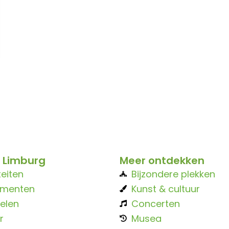
 Limburg
Meer ontdekken
teiten
Bijzondere plekken
ementen
Kunst & cultuur
elen
Concerten
r
Musea