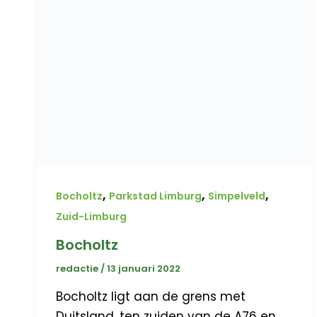
,
,
,
Bocholtz
Parkstad Limburg
Simpelveld
Zuid-Limburg
Bocholtz
redactie
/
13 januari 2022
Bocholtz ligt aan de grens met
Duitsland, ten zuiden van de A76 en