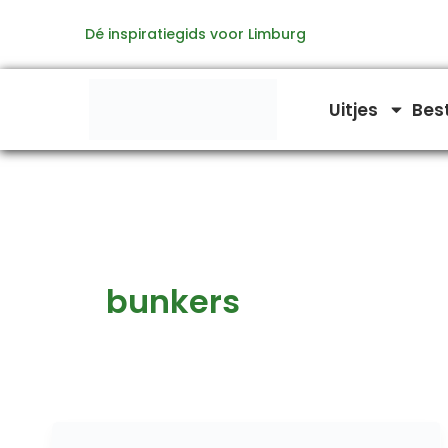
Ga
Dé inspiratiegids voor Limburg
naar
de
inhoud
Uitjes
Bes
bunkers