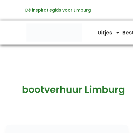
Ga
Dé inspiratiegids voor Limburg
naar
de
inhoud
Uitjes
Bes
bootverhuur Limburg