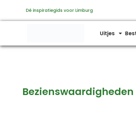
Zoeken
Ga
naar:
Dé inspiratiegids voor Limburg
naar
de
inhoud
Uitjes
Bes
Bezienswaardigheden