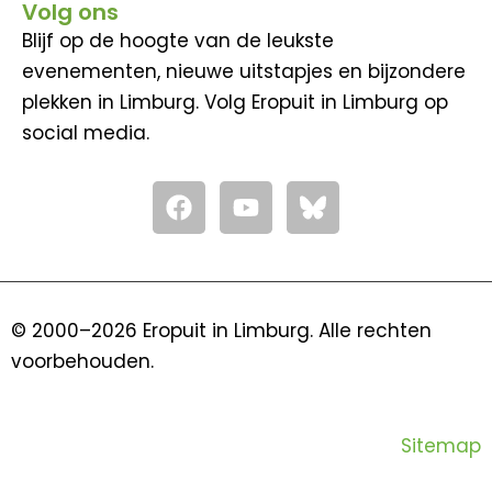
Volg ons
Blijf op de hoogte van de leukste
evenementen, nieuwe uitstapjes en bijzondere
plekken in Limburg. Volg Eropuit in Limburg op
social media.
F
Y
a
o
c
u
e
t
b
u
o
b
© 2000–2026 Eropuit in Limburg. Alle rechten
o
e
voorbehouden.
k
Sitemap