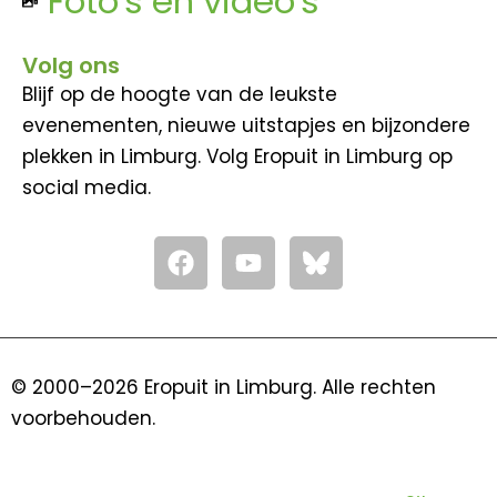
Foto's en video's
Volg ons
Blijf op de hoogte van de leukste
evenementen, nieuwe uitstapjes en bijzondere
plekken in Limburg. Volg Eropuit in Limburg op
social media.
F
Y
a
o
c
u
e
t
b
u
o
b
© 2000–2026 Eropuit in Limburg. Alle rechten
o
e
voorbehouden.
k