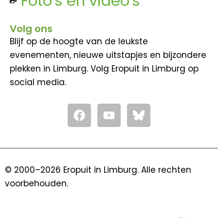
Foto's en video's
Volg ons
Blijf op de hoogte van de leukste
evenementen, nieuwe uitstapjes en bijzondere
plekken in Limburg. Volg Eropuit in Limburg op
social media.
F
Y
a
o
c
u
e
t
b
u
o
b
© 2000–2026 Eropuit in Limburg. Alle rechten
o
e
voorbehouden.
k