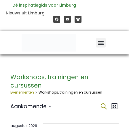
Ga
Dé inspiratiegids voor Limburg
F
Y
Nieuws uit Limburg
a
o
naar
c
u
e
t
b
u
o
b
de
o
e
k
inhoud
Workshops, trainingen en
Evenementen
cursussen
Evenementen
Workshops, trainingen en cursussen
Aankomende
Evene
Zoeken
Ev
Lijst
Selecteer
een
zoeke
we
datum.
augustus 2026