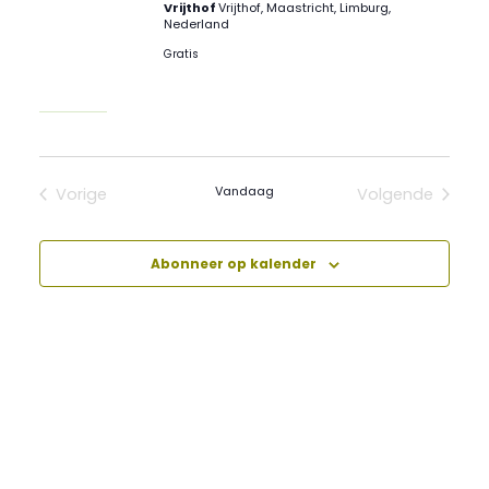
Vrijthof
Vrijthof, Maastricht, Limburg,
Nederland
Gratis
Vandaag
Vorige
Volgende
Evenementen
Evenement
Abonneer op kalender