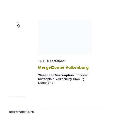
en
na
weerg
ZO
9
naviga
1 juli
-
6 september
MergelZomer Valkenburg
Theodoor Dorrenplein
Theodoor
Dorrenplein, Valkenburg, Limburg,
Nederland
september 2026