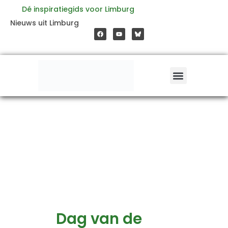
Zoeken
Ga
Dé inspiratiegids voor Limburg
naar:
F
Y
Nieuws uit Limburg
a
o
naar
c
u
e
t
b
u
o
b
de
o
e
k
inhoud
Dag van de