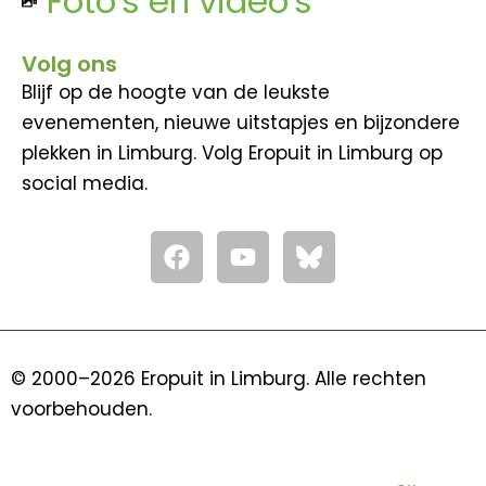
Foto's en video's
Volg ons
Blijf op de hoogte van de leukste
evenementen, nieuwe uitstapjes en bijzondere
plekken in Limburg. Volg Eropuit in Limburg op
social media.
F
Y
a
o
c
u
e
t
b
u
o
b
© 2000–2026 Eropuit in Limburg. Alle rechten
o
e
voorbehouden.
k