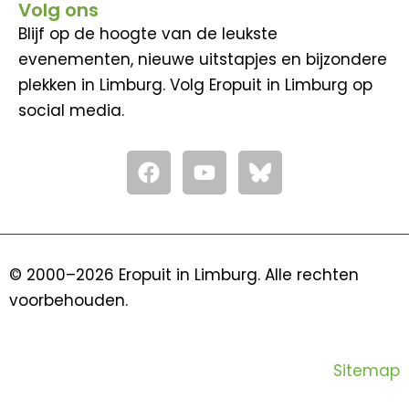
Volg ons
Blijf op de hoogte van de leukste
evenementen, nieuwe uitstapjes en bijzondere
plekken in Limburg. Volg Eropuit in Limburg op
social media.
F
Y
a
o
c
u
e
t
b
u
o
b
© 2000–2026 Eropuit in Limburg. Alle rechten
o
e
voorbehouden.
k
Sitemap