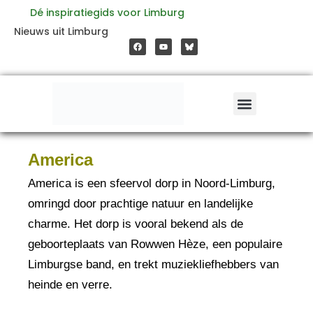
Ga
Dé inspiratiegids voor Limburg
F
Y
Nieuws uit Limburg
a
o
naar
c
u
e
t
b
u
o
b
de
o
e
k
inhoud
America
America is een sfeervol dorp in Noord-Limburg,
omringd door prachtige natuur en landelijke
charme. Het dorp is vooral bekend als de
geboorteplaats van Rowwen Hèze, een populaire
Limburgse band, en trekt muziekliefhebbers van
heinde en verre.