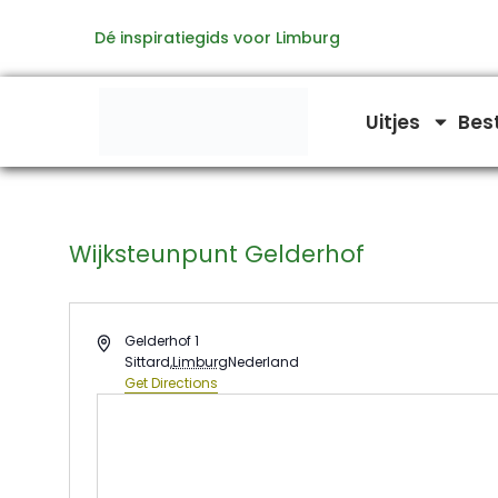
Ga
Dé inspiratiegids voor Limburg
naar
de
inhoud
Uitjes
Bes
Wijksteunpunt Gelderhof
Address
Gelderhof 1
Sittard
,
Limburg
Nederland
Get Directions