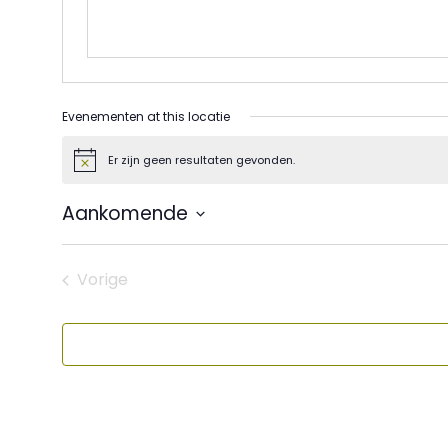
Evenementen at this locatie
Er zijn geen resultaten gevonden.
Bericht
Aankomende
Selecteer
een
datum.
Vorige
Evenementen