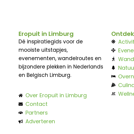
Eropuit in Limburg
Ontdek
Dé inspiratiegids voor de
Activi
mooiste uitstapjes,
Even
evenementen, wandelroutes en
Wand
bijzondere plekken in Nederlands
Natuu
en Belgisch Limburg.
Overn
Culina
Welln
Over Eropuit in Limburg
Contact
Partners
Adverteren