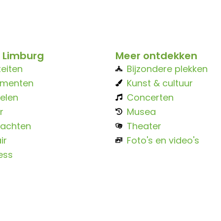
 Limburg
Meer ontdekken
teiten
Bijzondere plekken
ementen
Kunst & cultuur
elen
Concerten
r
Musea
achten
Theater
ir
Foto's en video's
ess