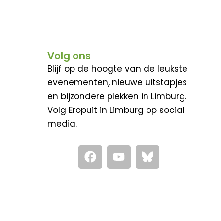
Volg ons
Blijf op de hoogte van de leukste
evenementen, nieuwe uitstapjes
en bijzondere plekken in Limburg.
Volg Eropuit in Limburg op social
media.
F
Y
a
o
c
u
e
t
b
u
o
b