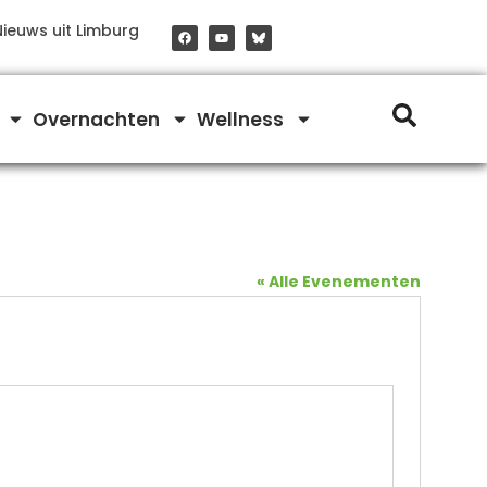
F
Y
Nieuws uit Limburg
a
o
c
u
e
t
b
u
o
b
o
e
Overnachten
Wellness
k
« Alle Evenementen