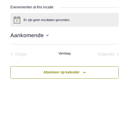
Evenementen at this locatie
Er zijn geen resultaten gevonden.
Bericht
Aankomende
Selecteer
een
datum.
Vandaag
Vorige
Volgende
Evenementen
Evenement
Abonneer op kalender