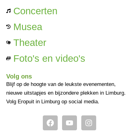
Concerten
Musea
Theater
Foto's en video's
Volg ons
Blijf op de hoogte van de leukste evenementen,
nieuwe uitstapjes en bijzondere plekken in Limburg.
Volg Eropuit in Limburg op social media.
F
Y
I
a
o
n
c
u
s