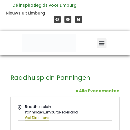
Ga
Dé inspiratiegids voor Limburg
F
Y
Nieuws uit Limburg
a
o
naar
c
u
e
t
b
u
o
b
de
o
e
k
inhoud
Raadhuisplein Panningen
« Alle Evenementen
Address
Raadhuisplein
Panningen
,
Limburg
Nederland
Get Directions