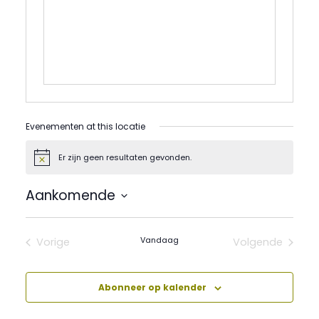
Evenementen at this locatie
Er zijn geen resultaten gevonden.
Bericht
Aankomende
Selecteer
een
datum.
Vandaag
Vorige
Volgende
Evenementen
Evenement
Abonneer op kalender