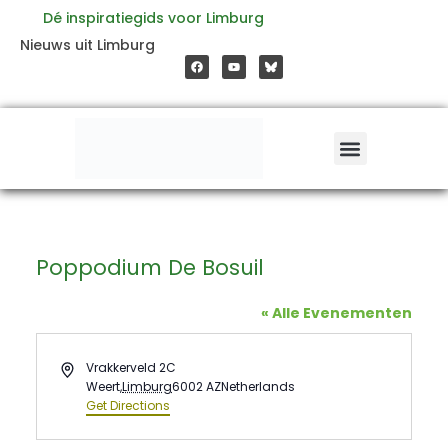
Ga
Dé inspiratiegids voor Limburg
F
Y
Nieuws uit Limburg
a
o
naar
c
u
e
t
b
u
o
b
de
o
e
k
inhoud
Poppodium De Bosuil
« Alle Evenementen
Address
Vrakkerveld 2C
Weert
,
Limburg
6002 AZ
Netherlands
Get Directions