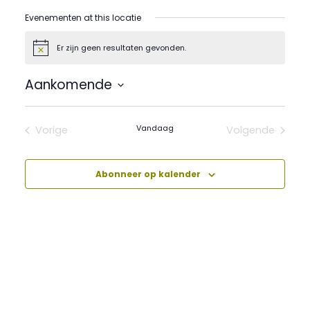
Evenementen at this locatie
Er zijn geen resultaten gevonden.
Bericht
Aankomende
Selecteer
een
datum.
Vandaag
Vorige
Volgende
Evenementen
Evenement
Abonneer op kalender