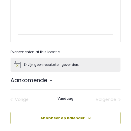
Evenementen at this locatie
Er zijn geen resultaten gevonden.
Bericht
Aankomende
Selecteer
een
datum.
Vandaag
Vorige
Volgende
Evenementen
Evenement
Abonneer op kalender