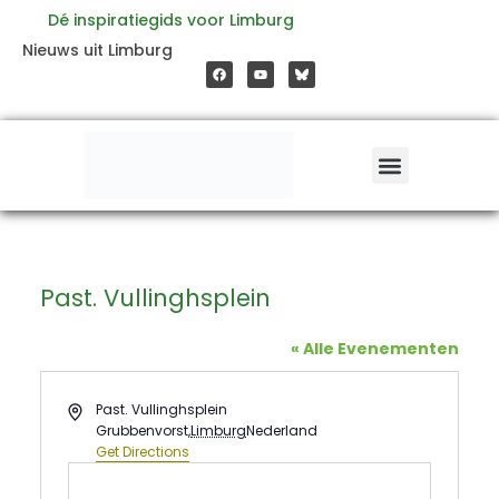
Ga
Dé inspiratiegids voor Limburg
F
Y
Nieuws uit Limburg
a
o
naar
c
u
e
t
b
u
o
b
de
o
e
k
inhoud
Past. Vullinghsplein
« Alle Evenementen
Address
Past. Vullinghsplein
Grubbenvorst
,
Limburg
Nederland
Get Directions