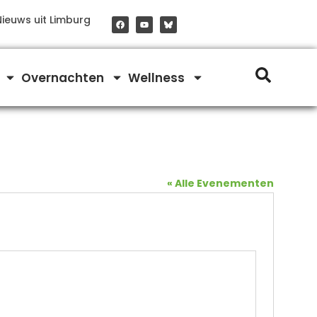
F
Y
Nieuws uit Limburg
a
o
c
u
e
t
b
u
o
b
o
e
Overnachten
Wellness
k
« Alle Evenementen