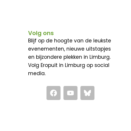
Volg ons
Blijf op de hoogte van de leukste
evenementen, nieuwe uitstapjes
en bijzondere plekken in Limburg.
Volg Eropuit in Limburg op social
media.
F
Y
a
o
c
u
e
t
b
u
o
b