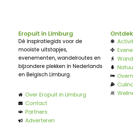
Eropuit in Limburg
Ontdek
Dé inspiratiegids voor de
Activi
mooiste uitstapjes,
Even
evenementen, wandelroutes en
Wand
bijzondere plekken in Nederlands
Natuu
en Belgisch Limburg.
Overn
Culina
Welln
Over Eropuit in Limburg
Contact
Partners
Adverteren