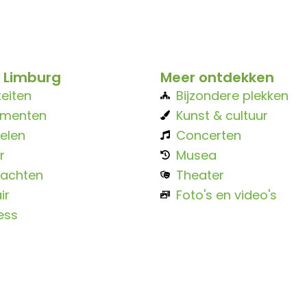
 Limburg
Meer ontdekken
teiten
Bijzondere plekken
ementen
Kunst & cultuur
elen
Concerten
r
Musea
achten
Theater
ir
Foto's en video's
ess