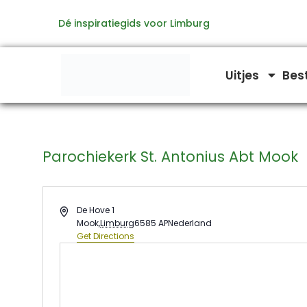
Ga
Dé inspiratiegids voor Limburg
naar
de
inhoud
Uitjes
Bes
Parochiekerk St. Antonius Abt Mook
Address
De Hove 1
Mook
,
Limburg
6585 AP
Nederland
Get Directions