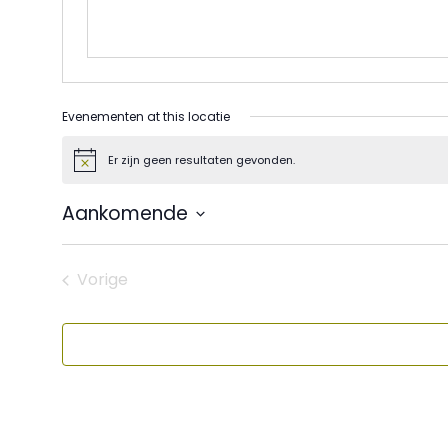
Evenementen at this locatie
Er zijn geen resultaten gevonden.
Bericht
Aankomende
Selecteer
een
datum.
Vorige
Evenementen