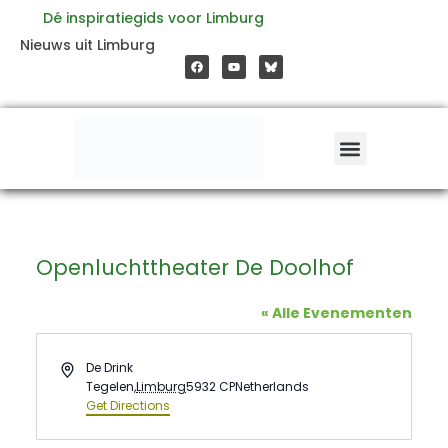
Ga
Dé inspiratiegids voor Limburg
F
Y
Nieuws uit Limburg
a
o
naar
c
u
e
t
b
u
o
b
de
o
e
k
inhoud
Openluchttheater De Doolhof
« Alle Evenementen
Address
De Drink
Tegelen
,
Limburg
5932 CP
Netherlands
Get Directions