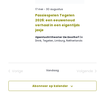
17 mei
-
30 augustus
Passiespelen Tegelen
2026: een eeuwenoud
verhaal in een eigentijds
jasje
Openluchttheater De Doolhof
De
Drink, Tegelen, Limburg, Netherlands
Vandaag
Vorige
Volgende
Evenementen
Evenement
Abonneer op kalender