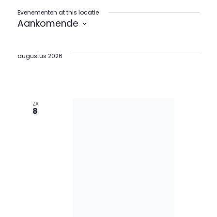
Evenementen at this locatie
Aankomende
Selecteer
een
datum.
augustus 2026
ZA
8