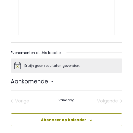
Evenementen at this locatie
Er zijn geen resultaten gevonden.
Bericht
Aankomende
Selecteer
een
datum.
Vandaag
Vorige
Volgende
Evenementen
Evenement
Abonneer op kalender