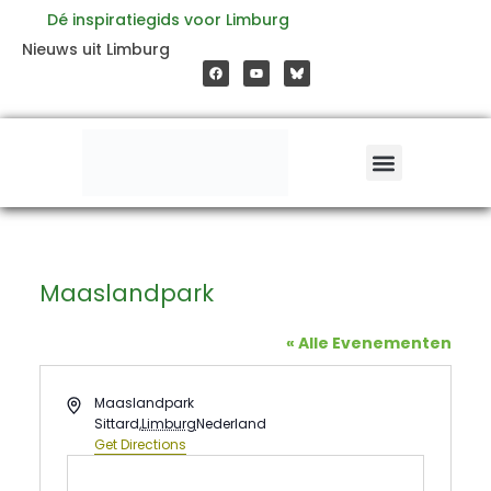
Ga
Dé inspiratiegids voor Limburg
F
Y
Nieuws uit Limburg
a
o
naar
c
u
e
t
b
u
o
b
de
o
e
k
inhoud
Maaslandpark
« Alle Evenementen
Address
Maaslandpark
Sittard
,
Limburg
Nederland
Get Directions