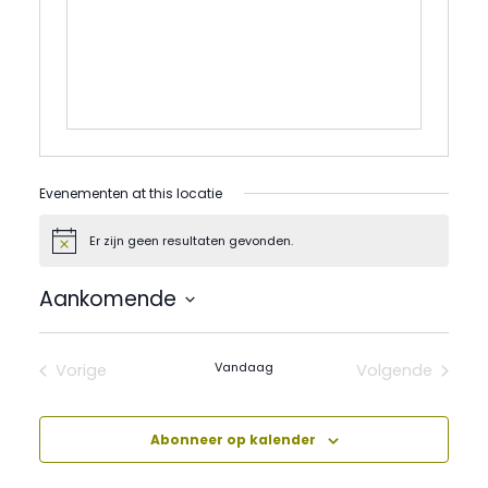
Evenementen at this locatie
Er zijn geen resultaten gevonden.
Bericht
Aankomende
Selecteer
een
datum.
Vandaag
Vorige
Volgende
Evenementen
Evenement
Abonneer op kalender