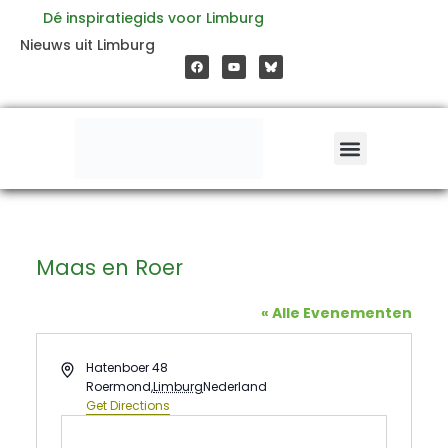
Ga
Dé inspiratiegids voor Limburg
F
Y
Nieuws uit Limburg
a
o
naar
c
u
e
t
b
u
o
b
de
o
e
k
inhoud
Maas en Roer
« Alle Evenementen
Address
Hatenboer 48
Roermond
,
Limburg
Nederland
Get Directions