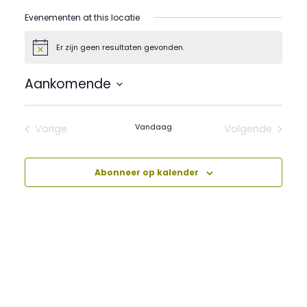
Evenementen at this locatie
Er zijn geen resultaten gevonden.
Bericht
Aankomende
Selecteer
een
datum.
Vandaag
Vorige
Volgende
Evenementen
Evenement
Abonneer op kalender