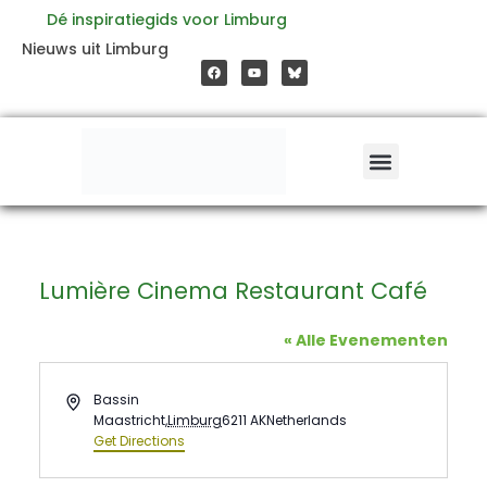
Ga
Dé inspiratiegids voor Limburg
F
Y
Nieuws uit Limburg
a
o
naar
c
u
e
t
b
u
o
b
de
o
e
k
inhoud
Lumière Cinema Restaurant Café
« Alle Evenementen
Address
Bassin
Maastricht
,
Limburg
6211 AK
Netherlands
Get Directions