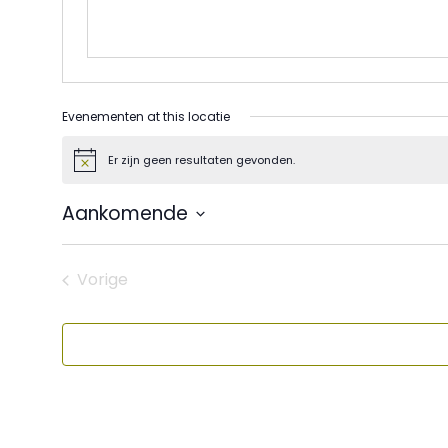
Evenementen at this locatie
Er zijn geen resultaten gevonden.
Bericht
Aankomende
Selecteer
een
datum.
Vorige
Evenementen