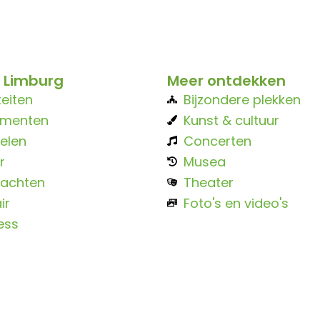
 Limburg
Meer ontdekken
teiten
Bijzondere plekken
ementen
Kunst & cultuur
elen
Concerten
r
Musea
achten
Theater
ir
Foto's en video's
ess