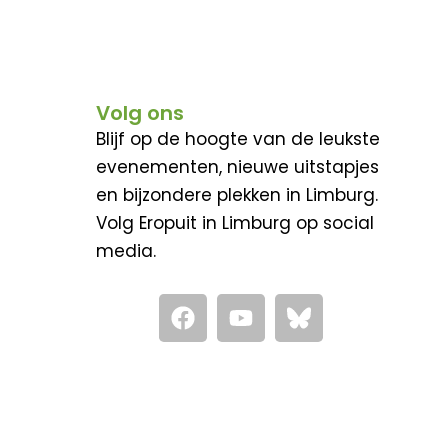
Volg ons
Blijf op de hoogte van de leukste
evenementen, nieuwe uitstapjes
en bijzondere plekken in Limburg.
Volg Eropuit in Limburg op social
media.
F
Y
a
o
c
u
e
t
b
u
o
b