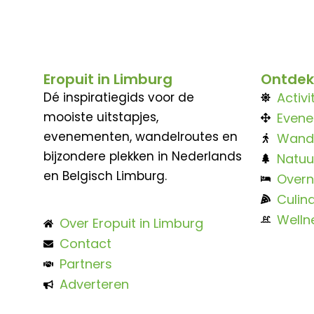
Eropuit in Limburg
Ontdek
Dé inspiratiegids voor de
Activi
mooiste uitstapjes,
Even
evenementen, wandelroutes en
Wand
bijzondere plekken in Nederlands
Natuu
en Belgisch Limburg.
Overn
Culina
Welln
Over Eropuit in Limburg
Contact
Partners
Adverteren