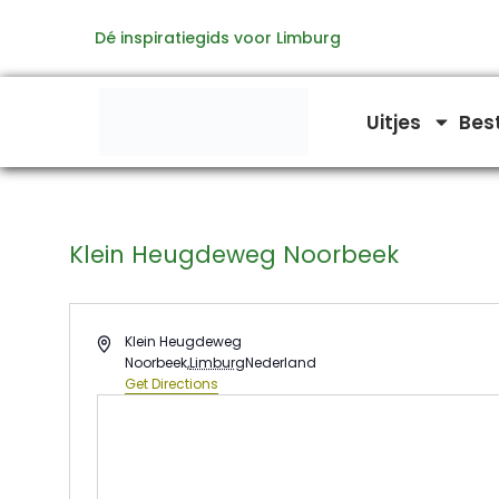
Ga
Dé inspiratiegids voor Limburg
naar
de
inhoud
Uitjes
Bes
Klein Heugdeweg Noorbeek
Address
Klein Heugdeweg
Noorbeek
,
Limburg
Nederland
Get Directions