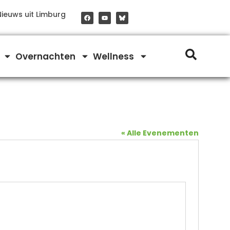
F
Y
Nieuws uit Limburg
a
o
c
u
e
t
b
u
o
b
o
e
Overnachten
Wellness
k
« Alle Evenementen