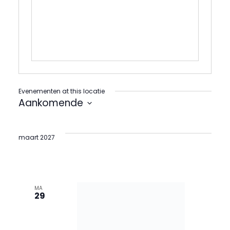
Evenementen at this locatie
Aankomende
Selecteer
een
datum.
maart 2027
MA
29