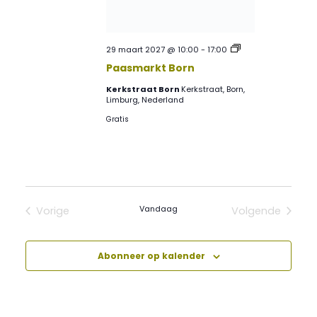
Paasmarkt
29 maart 2027 @ 10:00
-
17:00
Born
Paasmarkt Born
Kerkstraat Born
Kerkstraat, Born,
Limburg, Nederland
Gratis
Vandaag
Vorige
Volgende
Evenementen
Evenement
Abonneer op kalender