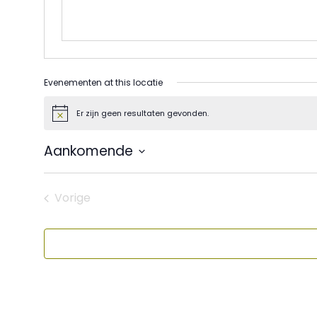
Evenementen at this locatie
Er zijn geen resultaten gevonden.
Bericht
Aankomende
Selecteer
een
datum.
Vorige
Evenementen