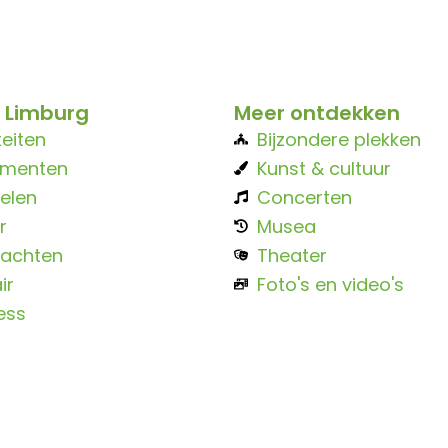
 Limburg
Meer ontdekken
teiten
Bijzondere plekken
ementen
Kunst & cultuur
elen
Concerten
r
Musea
achten
Theater
ir
Foto's en video's
ess