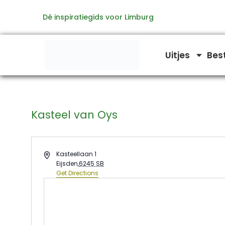
Ga
Dé inspiratiegids voor Limburg
naar
de
inhoud
Uitjes
Bes
Kasteel van Oys
Address
Kasteellaan 1
Eijsden
,
6245 SB
Get Directions