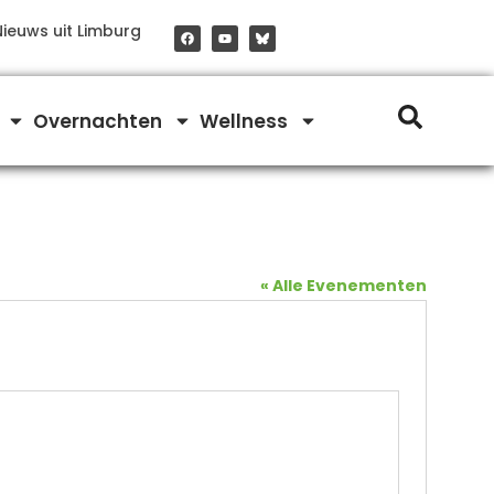
F
Y
Nieuws uit Limburg
a
o
c
u
e
t
b
u
o
b
o
e
Overnachten
Wellness
k
« Alle Evenementen