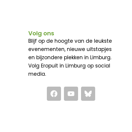
Volg ons
Blijf op de hoogte van de leukste
evenementen, nieuwe uitstapjes
en bijzondere plekken in Limburg.
Volg Eropuit in Limburg op social
media.
F
Y
a
o
c
u
e
t
b
u
o
b