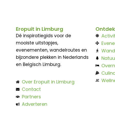
Eropuit in Limburg
Ontdek
Dé inspiratiegids voor de
Activi
mooiste uitstapjes,
Even
evenementen, wandelroutes en
Wand
bijzondere plekken in Nederlands
Natuu
en Belgisch Limburg.
Overn
Culina
Welln
Over Eropuit in Limburg
Contact
Partners
Adverteren