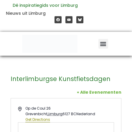
Ga
Dé inspiratiegids voor Limburg
F
Y
Nieuws uit Limburg
a
o
naar
c
u
e
t
b
u
o
b
de
o
e
k
inhoud
Interlimburgse Kunstfietsdagen
« Alle Evenementen
Address
Op de Coul 26
Grevenbicht
,
Limburg
6127 BC
Nederland
Get Directions