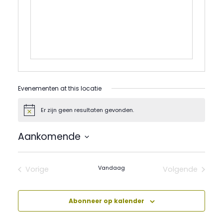
Evenementen at this locatie
Er zijn geen resultaten gevonden.
Bericht
Aankomende
Selecteer
een
datum.
Vandaag
Vorige
Volgende
Evenementen
Evenement
Abonneer op kalender