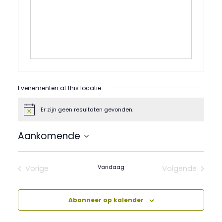
Evenementen at this locatie
Er zijn geen resultaten gevonden.
Bericht
Aankomende
Selecteer
een
datum.
Vandaag
Vorige
Volgende
Evenementen
Evenement
Abonneer op kalender