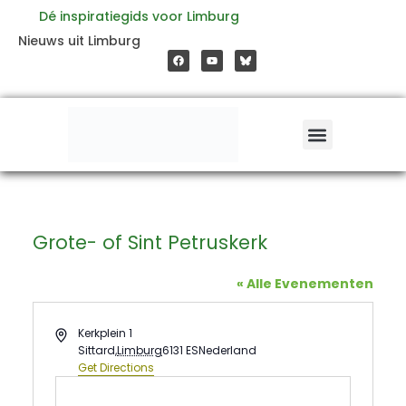
Ga
Dé inspiratiegids voor Limburg
F
Y
Nieuws uit Limburg
a
o
naar
c
u
e
t
b
u
o
b
de
o
e
k
inhoud
Grote- of Sint Petruskerk
« Alle Evenementen
Address
Kerkplein 1
Sittard
,
Limburg
6131 ES
Nederland
Get Directions